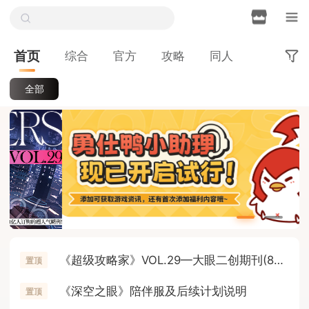
首页
综合
官方
攻略
同人
全部
《超级攻略家》VOL.29—大眼二创期刊(8月6日更新)
置顶
《深空之眼》陪伴服及后续计划说明
置顶